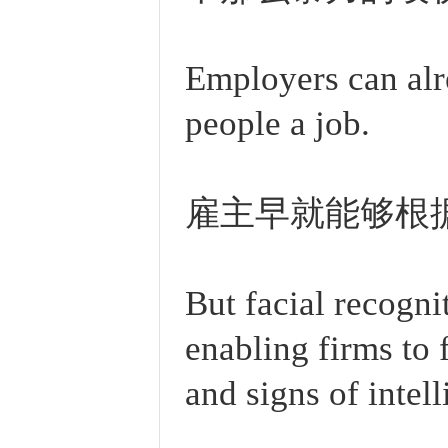
Employers can alre
people a job.
雇主早就能够根
But facial recogni
enabling firms to f
and signs of intel