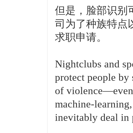
但是，脸部识别
司为了种族特点
求职申请。
Nightclubs and sp
protect people by 
of violence—even 
machine-learning, 
inevitably deal in 