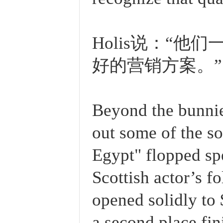
Holis说：“
好的营销方案。”
Beyond the bunnie
out some of the so
Egypt" flopped sp
Scottish actor’s 
opened solidly to 
a second place fini