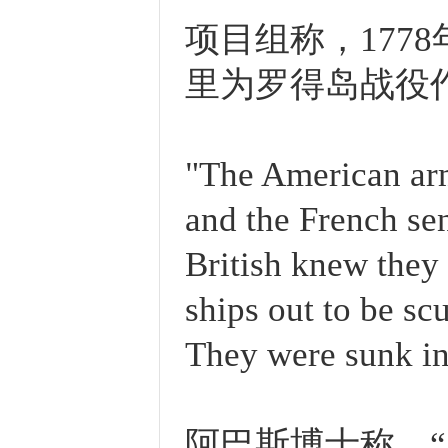
项目组称，177
里为罗得岛战役
"The American ar
and the French sen
British knew they 
ships out to be scu
They were sunk in 
阿巴斯博士称，