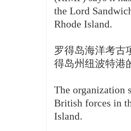
the Lord Sandwich 
Rhode Island.
罗得岛海洋考古
得岛州纽波特港
The organization s
British forces in 
Island.