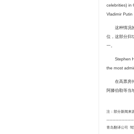
celebrities) i
Vladimir Putin 
这种情况的发
位，这部分归
一。
Stephen Hawkin
the most admir
在高票房传记
阿滕伯勒等当地
注：部分新闻来
------------------
青岛翻译公司
驾