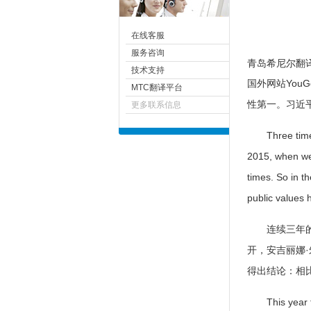
在线客服
服务咨询
青岛
希尼尔
翻译
技术支持
国外网站You
MTC翻译平台
性第一。习近
更多联系信息
Three times w
2015, when we 
times. So in th
public values 
连续三年的调
开，安吉丽娜
得出结论：相
This year the 