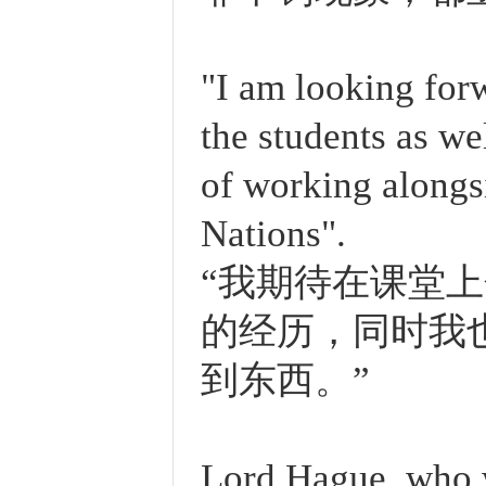
"I am looking for
the students as we
of working alongs
Nations".
“我期待在课堂
的经历，同时我
到东西。”
Lord Hague, who w