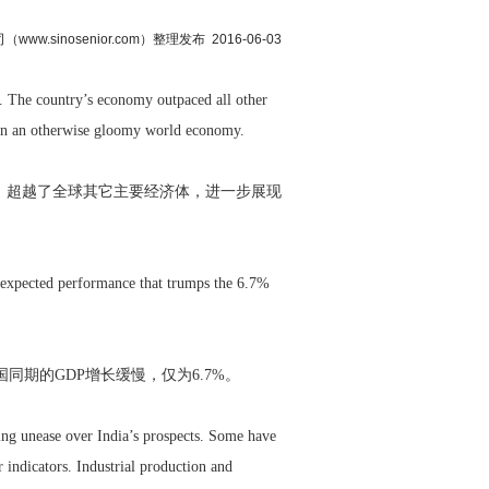
.sinosenior.com）整理发布 2016-06-03
. The country’s economy outpaced all other
t in an otherwise gloomy world economy.
，超越了全球其它主要经济体，进一步展现
-expected performance that trumps the 6.7%
同期的GDP增长缓慢，仅为6.7%。
ing unease over India’s prospects. Some have
r indicators. Industrial production and