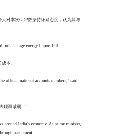
人对本次GDP数据持怀疑态度，认为其与
。
d India’s huge energy import bill.
口成本。
the official national accounts numbers," said
表现而减弱。”
uzz around India’s economy. As prime minister,
through parliament.