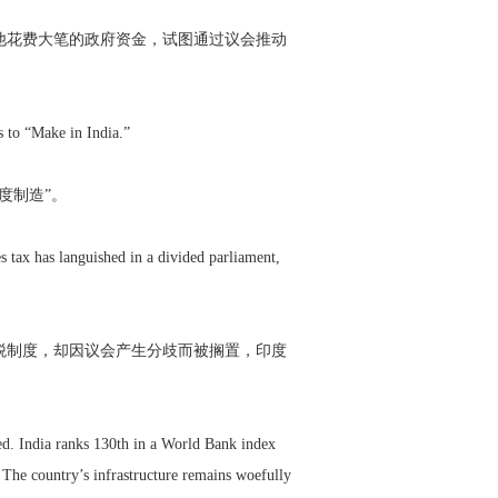
他花费大笔的政府资金，试图通过议会推动
s to “Make in India.”
度制造”。
s tax has languished in a divided parliament,
税制度，却因议会产生分歧而被搁置，印度
ed. India ranks 130th in a World Bank index
The country’s infrastructure remains woefully