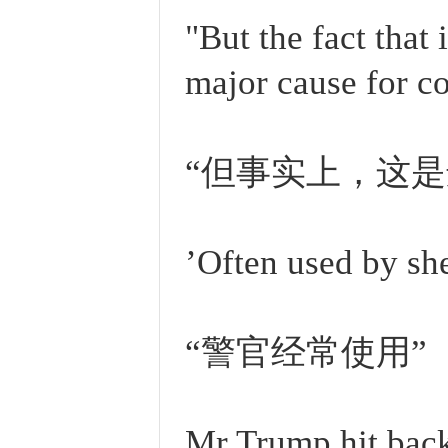
"But the fact that 
major cause for c
“但事实上，这
’Often used by she
“警官经常使用”
Mr Trump hit back 