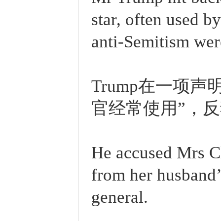
star, often used by
anti-Semitism were
Trump在一项
官经常使用”，反
He accused Mrs Cli
from her husband’
general.