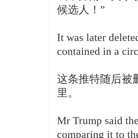
候选人！”
It was later delet
contained in a circ
这条推特随后被
里。
Mr Trump said the
comparing it to th