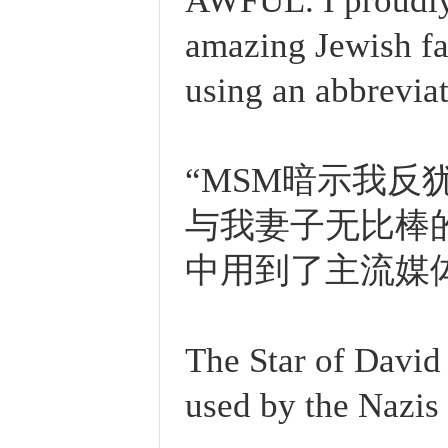
AWFUL. I proudly 
amazing Jewish fam
using an abbrevia
“MSM暗示我反
与我妻子无比棒
中用到了主流媒
The Star of David 
used by the Nazis 