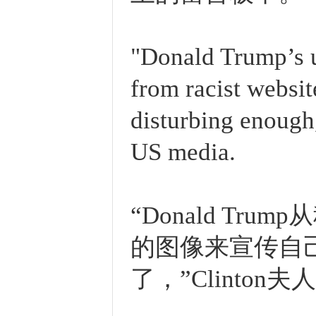
"Donald Trump’s u
from racist websi
disturbing enough
US media.
“Donald T
的图像来宣传自
了，”Clinto