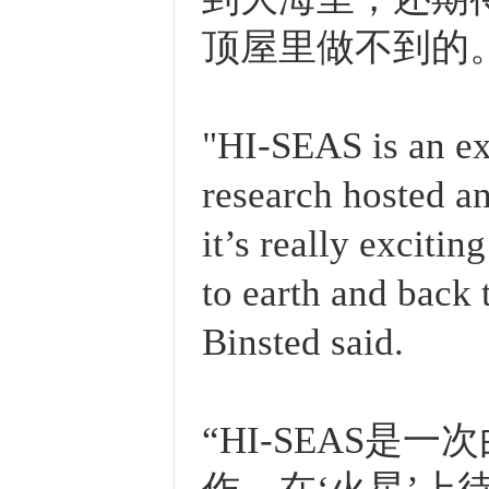
顶屋里做不到的
"HI-SEAS is an ex
research hosted a
it’s really exciti
to earth and back 
Binsted said.
“HI-SEAS